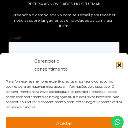
RECEBA AS NOVIDADES NO SEU EMAIL
Preencha o campo abaixo com seu email para receber
notícias sobre lançamentos e novidades da Luminacril
Itaim.
Gerenciar o
consentimento
Para fornecer as melhores experiências, usamos tecnologias como
cookies para armazenar e/ou acessar informações do dispositivo. O
consentimento para essas tecnologias nos permitirá processar dados
como comportamento de navegação ou IDs exclusivos neste site. Não
consentir ou retirar o consentimento pode afetar negativamente certos
LUMINACRIL ITAIM NAS REDES SOCIAIS
recursos e funções.
Aceitar