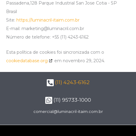
Passadena,128 Parque Industrial San Jose Cotia - SP
Brasil
Site:
https://luminacril-itaim.com.br
E-mail:
marketing@
luminacril.com.br
Número de telefone: +55 (11) 4243-6162
Esta política de cookies foi sincronizada com o
cookiedatabase.org
em novembro 29, 2024.
(11) 4243-6162
(11) 95733-1000
comercial@luminacril-itaim.com.br