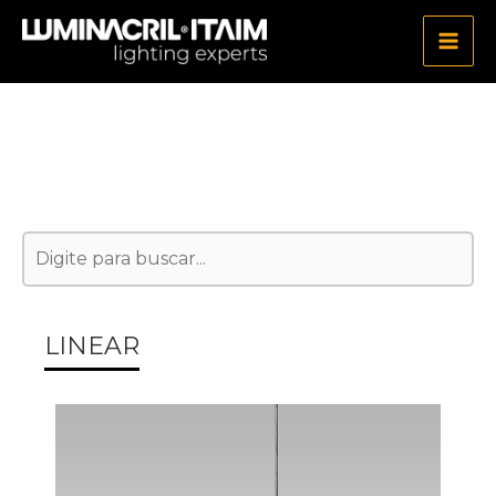
Ir
para
o
conteúdo
LINEAR