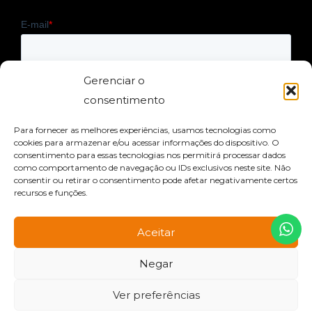
Gerenciar o
consentimento
Para fornecer as melhores experiências, usamos tecnologias como
cookies para armazenar e/ou acessar informações do dispositivo. O
consentimento para essas tecnologias nos permitirá processar dados
como comportamento de navegação ou IDs exclusivos neste site. Não
consentir ou retirar o consentimento pode afetar negativamente certos
LUMINACRIL ITAIM NAS REDES SOCIAIS
recursos e funções.
Aceitar
Negar
Ver preferências
Copyright © 2026 Luminacril Itaim | Powered by
M6 Studio