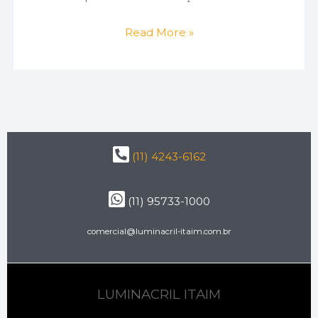
Read More »
(11) 4243-6162
(11) 95733-1000
comercial@luminacril-itaim.com.br
LUMINACRIL ITAIM