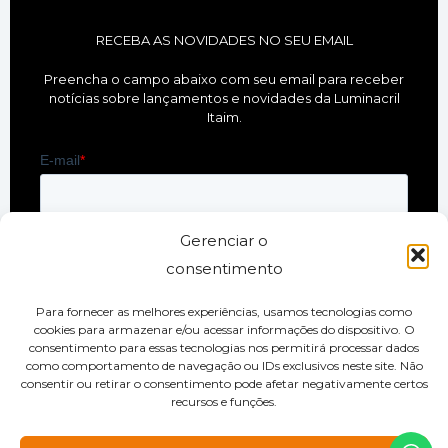
RECEBA AS NOVIDADES NO SEU EMAIL
Preencha o campo abaixo com seu email para receber
notícias sobre lançamentos e novidades da Luminacril
Itaim.
Gerenciar o
consentimento
Para fornecer as melhores experiências, usamos tecnologias como
cookies para armazenar e/ou acessar informações do dispositivo. O
consentimento para essas tecnologias nos permitirá processar dados
como comportamento de navegação ou IDs exclusivos neste site. Não
consentir ou retirar o consentimento pode afetar negativamente certos
LUMINACRIL ITAIM NAS REDES SOCIAIS
recursos e funções.