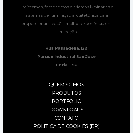
Projetamos, fornecemos e criamos luminárias e
sistemas de iluminação arquitetônica para
proporcionar a você a melhor experiência em
iluminação.
Rua Passadena,128
Parque Industrial San Jose
Cotia - SP
QUEM SOMOS
PRODUTOS
PORTFOLIO
DOWNLOADS
CONTATO
POLÍTICA DE COOKIES (BR)